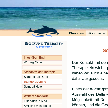
Sc
Infos über Sinai
Der Kontakt mit den 
Wo liegt Sinai
Therapie ein wichtig
Standorte der Therapie
haben wir auch ein
Standort Big Dune
dafür ausgesucht.
Standort Delfine
Standort Hotel
Eines der
wichtigst
Auswahl des Delfin-
Weitere Standorte
Möglichkeit mit De
Flughäfen in Sinai
können, und die
Gew
Ärztliche Versorgung