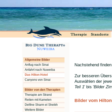
Allgemeine Bilder
Nachstehend finden s
Anflug nach Sinai
Anfahrt nach Nuweiba
Das Hilton Hotel
Zur besseren Übersic
Canyons von Sinai
Auswählen der jeweil
Teil 1
' bis '
Bilder Zim
Bilder von den Therapien
Therapie am Strand
Bilder vom Hilton 
Reiten mit Kamelen
Delfine Sharm el Sheikh
Weitere Bilder